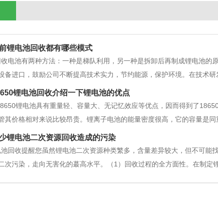
前锂电池回收都有哪些模式
回收电池有两种方法：一种是梯队利用，另一种是拆卸后再制成锂电池的
设备进口，鼓励公司不断提高技术实力，节约能源，保护环境。在技术研
电池回收公司、阶梯利用公司和回收公司不断开发和推广新技术。在国际
8650锂电池回收介绍一下锂电池的优点
合作，支持国家标准的共同制定、协
18650锂电池具有重量轻、容量大、无记忆效应等优点，因而得到了186
管其价格相对来说比较昂贵。锂离子电池的能量密度很高，它的容量是同重
锂离子电池几乎没有"记忆效应以及不含有毒物质等优点也是它广泛应用的
少锂电池二次资源回收造成的污染
电池回收提醒您虽然锂电池二次资源种类繁多，含量差异较大，但不可能
二次污染，走向无害化的蕞高水平。（1）回收过程的全方面性。在制定
气、废液和废渣的处理与锂电池的回收率同等重要。如果回收方案不能解
废物作为处理锂电池二次资源的原