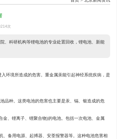
首页
>
北京新闻资讯
害
3214次
医院、科研机构等锂电池的专业处置回收，锂电池、新能
进入环境所造成的危害。重金属汞能引起神经系统疾病，是
池品种。这类电池的危害也主要是汞、镉、银造成的危
属锂、锂合金、锂离子、锂聚合物)的电池。包括一次电池、金属
机、备用电源、起搏器、安荃报警器等。这种电池危害相