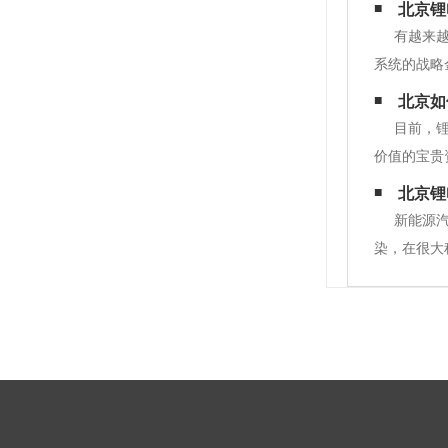
北京锂
有越来
系统的战略
程。第一步
北京如
是化学放电
目前，
价值的宝贵
资源短缺和
北京锂
以从废锂离
新能源
染，在很大程
资源或消耗
意义。5.总