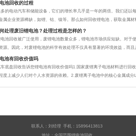
电池回收的过程
越多的电动汽车和储能设备，它们的增长率几乎是一年的两倍。我们还以
金属企业资源稀缺，如锂、钴、镍等。那么如何回收锂电池，获取金属材
是完全排放回收的锂离子电池。有两种排放方式，一种是物理排放，即短
何处理废旧锂电池？处理过程是怎样的？
，即利用电解放电能量的导电溶液。化
锂电池回收被广泛使用，废锂电池数量众多，锂电池市场供应短缺。对于
资源。因此，对废锂电池的科学有效处理不仅具有显著的环境效益，而且
环境污染日益严重的问题，实现废锂电池的高价回收已成为全球共识。废
电池有回收价值吗
子二次电池中回收，具有很高的价值
汽车底盘回收告诉您锂电池有回收价值吗1.国家废锂离子电池材料进行回
度上减少人们对个人水资源的依赖。2.废锂离子电池中的核心金属成分Li.Co
就会明显减少。3.如果电池或石墨能回收利用，也会立即产生可观或经济
之，
联系人：刘经理 手机：15896413813
地址：全国范围锂电池回收