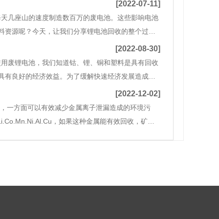
[2022-07-11]
每天几座山的速度制造数百万的废电池。这些影响电池
料资源呢？今天，让我们分享锂电池回收的整个过
路排放，先用液氮低温冷却，然后穿孔强制排放；二
[2022-08-30]
使用废锂电池，我们知道钴、锂、铜和塑料是具有回收
具有良好的经济效益。为了缓解快速经济发展造成的
锂电池回收的价值是什么？铝、铜和有机电解质也可
[2022-12-02]
收，一方面可以有效减少金属离子泄漏造成的环境污
.Mn.Ni.Al.Cu，如果这种金属能有效回收，矿产
效益和社会效益。4.回收废旧锂离子电池材料具有重要